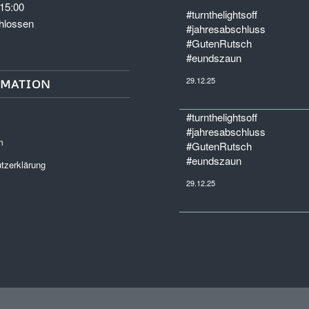
-15:00
#turnthelightsoff
hlossen
#jahresabschluss
#GutenRutsch
#eundszaun
29.12.25
RMATION
#turnthelightsoff
#jahresabschluss
m
#GutenRutsch
#eundszaun
tzerklärung
29.12.25