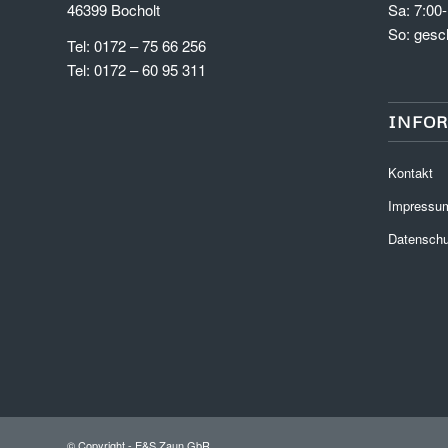
46399 Bocholt
Sa: 7:00
So: gesc
Tel: 0172 – 75 66 256
Tel: 0172 – 60 95 311
INFO
Kontakt
Impressu
Datenschu
© Copyright - E&S Zaun GbR