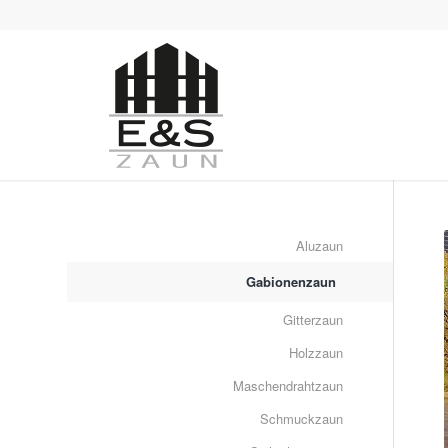
Aluzaun
Gabionenzaun
Gitterzaun
Holzzaun
Maschendrahtzaun
Schmuckzaun