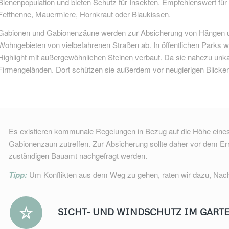
Bienenpopulation und bieten Schutz für Insekten. Empfehlenswert fü
Fetthenne, Mauermiere, Hornkraut oder Blaukissen.
Gabionen und Gabionenzäune werden zur Absicherung von Hängen un
Wohngebieten von vielbefahrenen Straßen ab. In öffentlichen Parks 
Highlight mit außergewöhnlichen Steinen verbaut. Da sie nahezu unka
Firmengeländen. Dort schützen sie außerdem vor neugierigen Blicken
Es existieren kommunale Regelungen in Bezug auf die Höhe eines 
Gabionenzaun zutreffen. Zur Absicherung sollte daher vor dem Er
zuständigen Bauamt nachgefragt werden.
Tipp:
Um Konflikten aus dem Weg zu gehen, raten wir dazu, Nachb
SICHT- UND WINDSCHUTZ IM GART