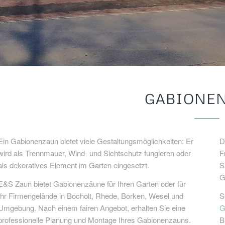
GABIONE
Ein Gabionenzaun bietet viele Gestaltungsmöglichkeiten: Er
D
wird als Trennmauer, Wind- und Sichtschutz fungieren oder
F
als dekoratives Element im Garten eingesetzt.
S
G
E&S Zaun bietet Gabionenzäune für Ihren Garten oder für
Ihr Firmengelände in Bocholt, Rhede, Borken, Wesel und
S
Umgebung. Nach einem fairen Angebot, erhalten Sie eine
G
professionelle Planung und Montage Ihres Gabionenzauns.
B